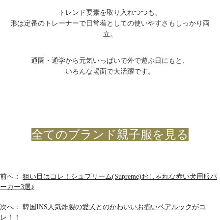
トレンド要素を取り入れつつも、
形は定番のトレーナーで日常着としての使いやすさもしっかり両
立。
通園・通学から元気いっぱいで外で遊ぶ日にもと、
いろんな場面で大活躍です。
全てのブランド親子服を見る
前へ：
狙い目はコレ！シュプリーム(Supreme)おしゃれな赤い犬用服パ
ーカー3選♪
次へ：
韓国INS人気炸裂の愛犬とのかわいいお揃いペアルックがコ
レ！！