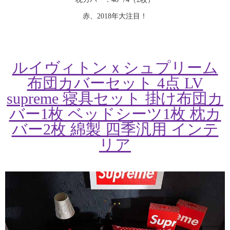
赤、2018年大注目！
ルイヴィトンｘシュプリーム
布団カバーセット 4点 LV
supreme 寝具セット 掛け布団カ
バー1枚 ベッドシーツ1枚 枕カ
バー2枚 綿製 四季汎用 インテ
リア