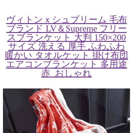
ヴィトンｘシュプリーム 毛布
ブランド LV＆Supreme フリー
スブランケット 大判 150×200
サイズ 洗える 厚手 ふわふわ
暖かい タオルケット 掛け布団
エアコンブランケット 多用途
赤 おしゃれ