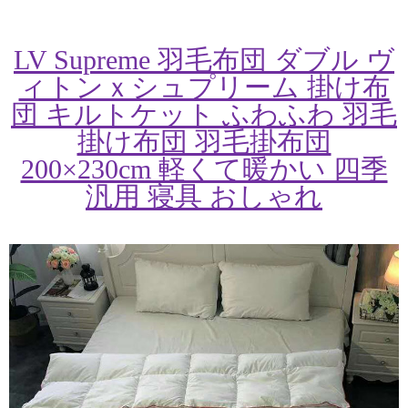
LV Supreme 羽毛布団 ダブル ヴ
ィトンｘシュプリーム 掛け布
団 キルトケット ふわふわ 羽毛
掛け布団 羽毛掛布団
200×230cm 軽くて暖かい 四季
汎用 寝具 おしゃれ