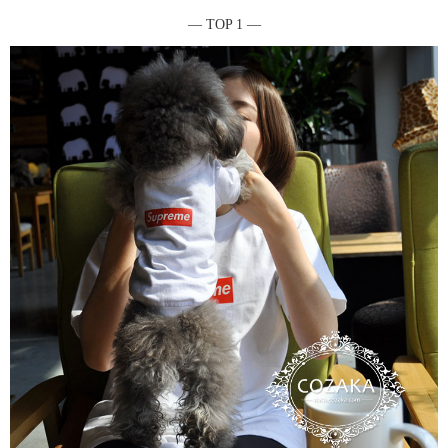
― TOP 1 ―