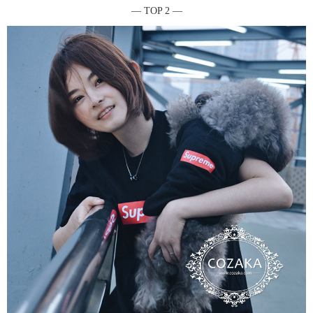
― TOP 2 ―