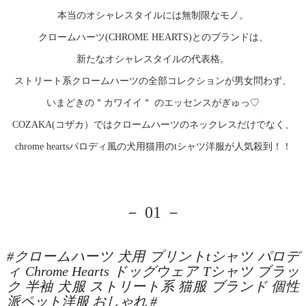
本当のオシャレスタイルには無制限なモノ。
クロームハーツ(CHROME HEARTS)とのブランドは、
新たなオシャレスタイルの代表格。
ストリート系クロームハーツの全部コレクションが男女問わず、
いまどきの＂カワイイ＂ のエッセンスがぎゅっ♡
COZAKA(コザカ）ではクロームハーツのネックレスだけでなく、
chrome heartsパロディ風の犬用猫用のtシャツ洋服が人気殺到！！
－ 01 －
#クロームハーツ 犬用 プリントtシャツ パロデ
ィ Chrome Hearts ドッグウェア Tシャツ ブラッ
ク 半袖 犬服 ストリート系 猫服 ブランド 個性
派ペット洋服 おしゃれ #