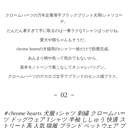
クロームハーツの万年定番薄手ブラックプリント犬用tシャツコー
デ。
だんだん暑すぎて手に取るのは一番ラクなTシャツばっかりね。
愛犬や猫ちゃんもそうだ。
chrome heartsの犬猫用のtシャツ一枚だけで防塵完成。
あんまり柄や色って気分でもないから、
基本モノトーンで着こなしてオシャレバツグン。
クロームハーツのデカロゴ文字でブランドのセンス感プラス。
－ 02 －
＃chrome hearts 犬服 tシャツ 刺繍 クロームハー
ツ ドッグウェア Tシャツ 半袖 ししゅう 快適 ス
トリート系 人気 猫服 ブランド ペットウェア ブ