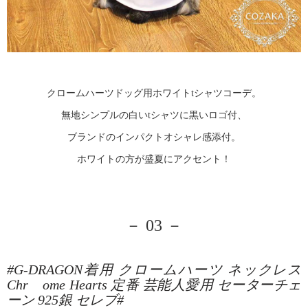
クロームハーツドッグ用ホワイトtシャツコーデ。
無地シンプルの白いtシャツに黒いロゴ付、
ブランドのインパクトオシャレ感添付。
ホワイトの方が盛夏にアクセント！
－ 03 －
#G-DRAGON着用 クロームハーツ ネックレス
Chr ome Hearts 定番 芸能人愛用 セーターチェ
ーン 925銀 セレブ#