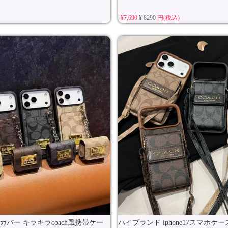
¥7,690
¥ 8290
円(税込)
oカバー キラキラcoach風携帯ケー
ハイブランド iphone17スマホケ