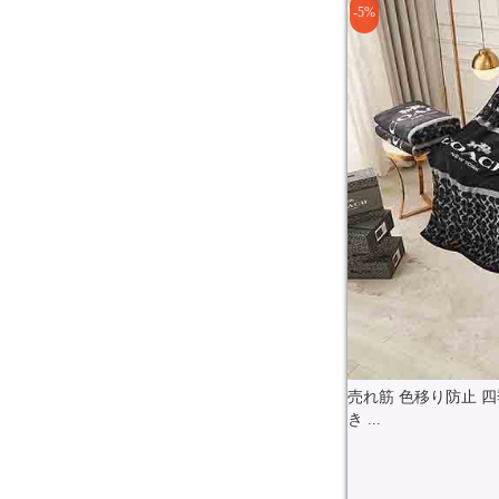
-5%
売れ筋 色移り防止 
き ...