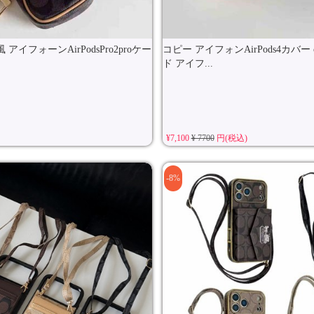
イフォーンAirPodsPro2proケー
コピー アイフォンAirPods4カバー 
ド アイフ...
¥7,100
¥ 7700
円(税込)
-8%