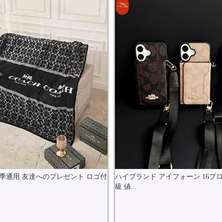
-7%
四季通用 友達へのプレゼント ロゴ付
ハイブランド アイフォーン 16プロ 
級 値...