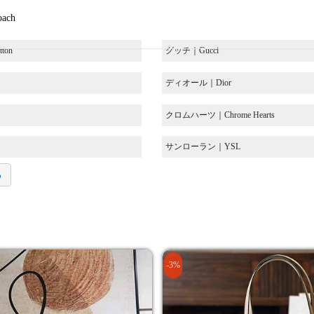
ach
ton
グッチ｜Gucci
ディオール｜Dior
クロムハーツ｜Chrome Hearts
サンローラン｜YSL
る
-3%