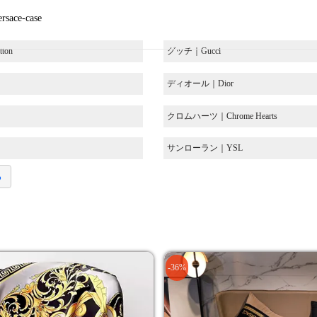
rsace-case
ton
グッチ｜Gucci
ディオール｜Dior
クロムハーツ｜Chrome Hearts
サンローラン｜YSL
る
-36%