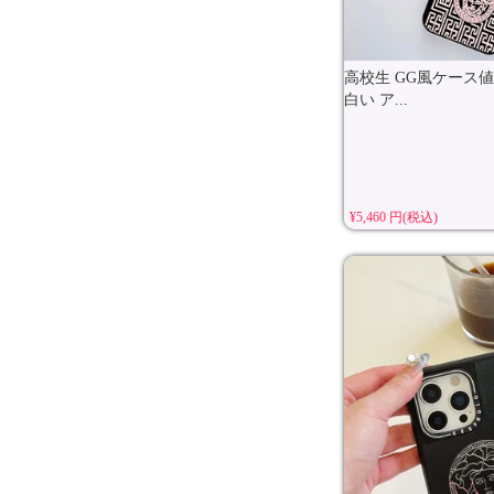
高校生 GG風ケース値
白い ア...
¥5,460 円(税込)