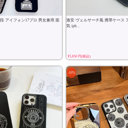
段 アイフォン17プロ 男女兼用 面
激安 ヴェルサーチ風 携帯ケース ア
気 iph...
¥5,850 円(税込)
-10%