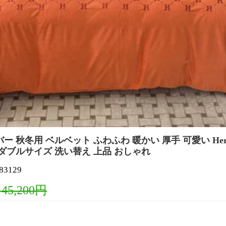
ー 秋冬用 ベルベット ふわふわ 暖かい 厚手 可愛い Her
 ダブルサイズ 洗い替え 上品 おしゃれ
3129
 45,200円