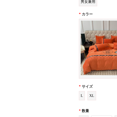
男女兼用
*
カラー
*
サイズ
L
XL
*
数量