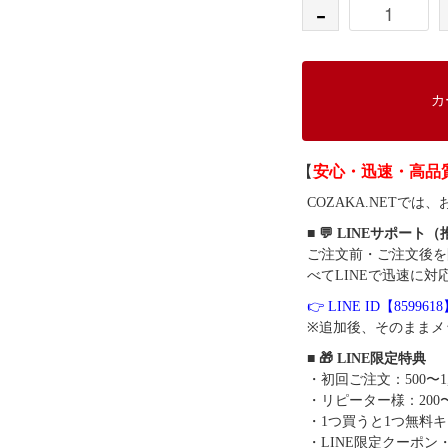
-
カ
【
安心・迅速・高品
COZAKA.NET
■ 💬 LINEサポート
ご注文前・ご注文後を
べてLINEで迅速に対
👉 LINE ID【859961
※追加後、そのままメ
■ 🎁 LINE限定特典
・初回ご注文：500〜1
・リピーター様：200〜
・1つ買うと1つ無料
・LINE限定クーポン