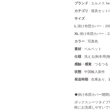
ブランド
: エルメス he
カテゴリ
: 寝具セット
サイズ
:
L
:掛け布団カバー：200
XL
:
掛け布団カバー：220
カラー
: 写真色
素材
: ベルベット
仕様
: 洗える|秋冬用|
感触・感覚
: つるつる
状態
: 中国輸入新作
発送時期
: 在庫あり、
◆掛け布団カバー開閉
ボックスシーツタイプ
軽にお洗濯しやすいで