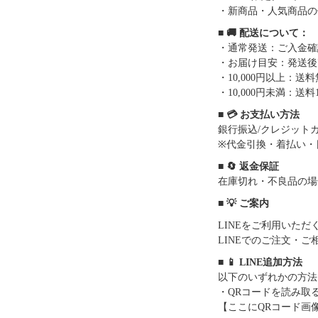
・新商品・人気商品の
■ 🚚 配送について：
・通常発送：ご入金確
・お届け目安：発送後7
・10,000円以上：
・10,000円未満：送料1
■ 💳 お支払い方法
銀行振込/クレジットカー
※代金引換・着払い・
■ 🔄 返金保証
在庫切れ・不良品の場
■ 💡 ご案内
LINEをご利用いた
LINEでのご注文・
■ 📱 LINE追加方法
以下のいずれかの方法
・QRコードを読み取
【ここにQRコード画