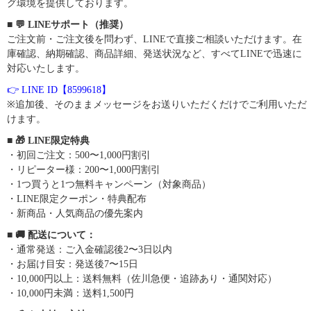
グ環境を提供しております。
■ 💬 LINEサポート（推奨）
ご注文前・ご注文後を問わず、LINEで直接ご相談いただけます。在
庫確認、納期確認、商品詳細、発送状況など、すべてLINEで迅速に
対応いたします。
👉 LINE ID【8599618】
※追加後、そのままメッセージをお送りいただくだけでご利用いただ
けます。
■ 🎁 LINE限定特典
・初回ご注文：500〜1,000円割引
・リピーター様：200〜1,000円割引
・1つ買うと1つ無料キャンペーン（対象商品）
・LINE限定クーポン・特典配布
・新商品・人気商品の優先案内
■ 🚚 配送について：
・通常発送：ご入金確認後2〜3日以内
・お届け目安：発送後7〜15日
・10,000円以上：送料無料（佐川急便・追跡あり・通関対応）
・10,000円未満：送料1,500円