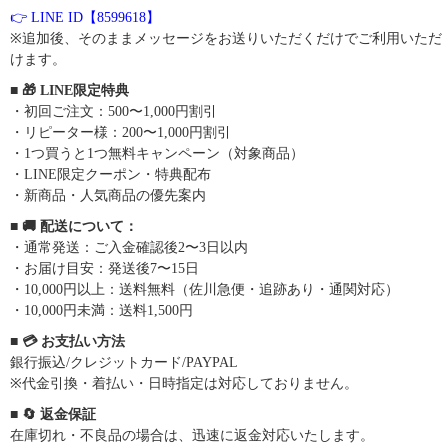
👉 LINE ID【8599618】
※追加後、そのままメッセージをお送りいただくだけでご利用いただ
けます。
■ 🎁 LINE限定特典
・初回ご注文：500〜1,000円割引
・リピーター様：200〜1,000円割引
・1つ買うと1つ無料キャンペーン（対象商品）
・LINE限定クーポン・特典配布
・新商品・人気商品の優先案内
■ 🚚 配送について：
・通常発送：ご入金確認後2〜3日以内
・お届け目安：発送後7〜15日
・10,000円以上：送料無料（佐川急便・追跡あり・通関対応）
・10,000円未満：送料1,500円
■ 💳 お支払い方法
銀行振込/クレジットカード/PAYPAL
※代金引換・着払い・日時指定は対応しておりません。
■ 🔄 返金保証
在庫切れ・不良品の場合は、迅速に返金対応いたします。