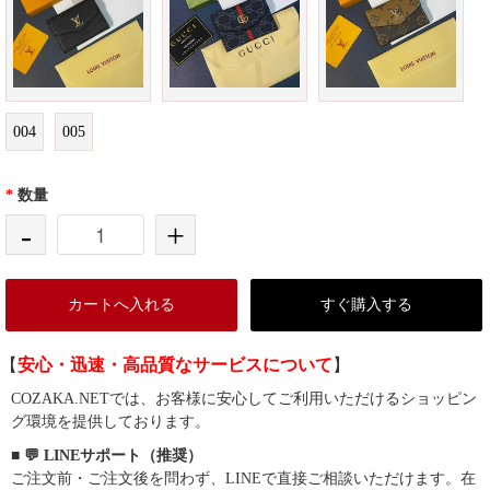
004
005
*
数量
-
+
カートへ入れる
すぐ購入する
【
安心・迅速・高品質なサービスについて
】
COZAKA.NETでは、お客様に安心してご利用いただけるショッピン
グ環境を提供しております。
■ 💬 LINEサポート（推奨）
ご注文前・ご注文後を問わず、LINEで直接ご相談いただけます。在