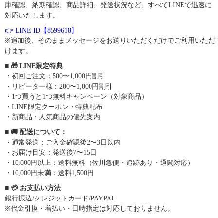
庫確認、納期確認、商品詳細、発送状況など、すべてLINEで迅速に
対応いたします。
👉 LINE ID【8599618】
※追加後、そのままメッセージをお送りいただくだけでご利用いただ
けます。
■ 🎁 LINE限定特典
・初回ご注文：500〜1,000円割引
・リピーター様：200〜1,000円割引
・1つ買うと1つ無料キャンペーン（対象商品）
・LINE限定クーポン・特典配布
・新商品・人気商品の優先案内
■ 🚚 配送について：
・通常発送：ご入金確認後2〜3日以内
・お届け目安：発送後7〜15日
・10,000円以上：送料無料（佐川急便・追跡あり・通関対応）
・10,000円未満：送料1,500円
■ 💳 お支払い方法
銀行振込/クレジットカード/PAYPAL
※代金引換・着払い・日時指定は対応しておりません。