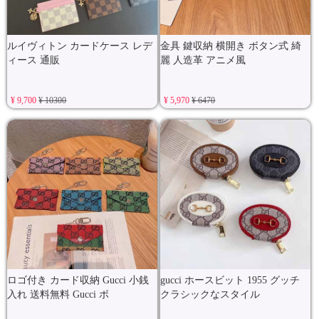
ルイヴィトン カードケース レデ
金具 鍵収納 横開き ボタン式 綺
ィース 通販
麗 人造革 アニメ風
¥ 9,700
¥ 10300
¥ 5,970
¥ 6470
ロゴ付き カード収納 Gucci 小銭
gucci ホースビット 1955 グッチ
入れ 送料無料 Gucci ボ
クラシックなスタイル