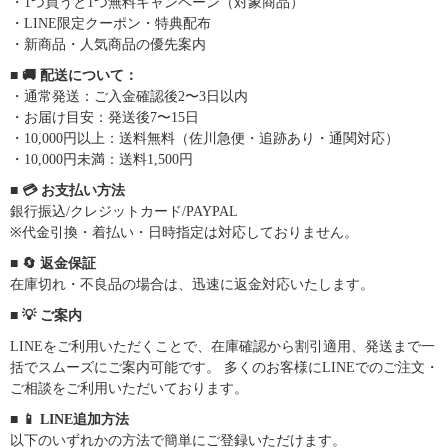
・1つ買うと1つ無料キャンペーン（対象商品）
・LINE限定クーポン・特典配布
・新商品・人気商品の優先案内
■ 🚚 配送について：
・通常発送：ご入金確認後2〜3日以内
・お届け目安：発送後7〜15日
・10,000円以上：送料無料（佐川急便・追跡あり・通関対応）
・10,000円未満：送料1,500円
■ 💳 お支払い方法
銀行振込/クレジットカード/PAYPAL
※代金引換・着払い・日時指定は対応しておりません。
■ 🔄 返金保証
在庫切れ・不良品の場合は、迅速に返金対応いたします。
■ 💡 ご案内
LINEをご利用いただくことで、在庫確認から割引適用、発送まで一
括でスムーズにご案内可能です。 多くのお客様にLINEでのご注文・
ご相談をご利用いただいております。
■ 📱 LINE追加方法
以下のいずれかの方法で簡単にご登録いただけます。