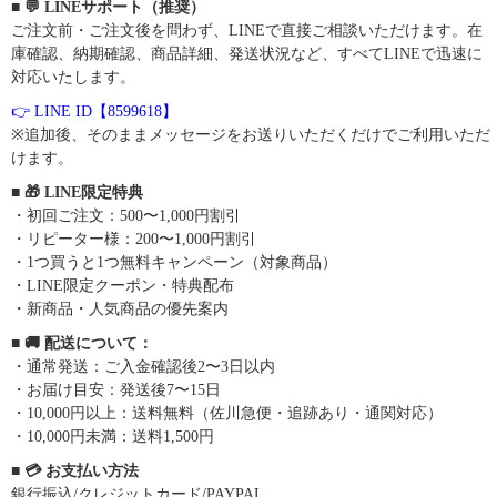
■ 💬 LINEサポート（推奨）
ご注文前・ご注文後を問わず、LINEで直接ご相談いただけます。在
庫確認、納期確認、商品詳細、発送状況など、すべてLINEで迅速に
対応いたします。
👉 LINE ID【8599618】
※追加後、そのままメッセージをお送りいただくだけでご利用いただ
けます。
■ 🎁 LINE限定特典
・初回ご注文：500〜1,000円割引
・リピーター様：200〜1,000円割引
・1つ買うと1つ無料キャンペーン（対象商品）
・LINE限定クーポン・特典配布
・新商品・人気商品の優先案内
■ 🚚 配送について：
・通常発送：ご入金確認後2〜3日以内
・お届け目安：発送後7〜15日
・10,000円以上：送料無料（佐川急便・追跡あり・通関対応）
・10,000円未満：送料1,500円
■ 💳 お支払い方法
銀行振込/クレジットカード/PAYPAL