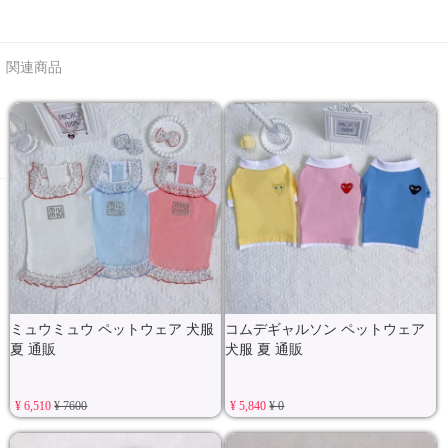
関連商品
ミュウミュウ ペットウェア 犬服
コムデギャルソン ペットウェア
夏 通販
犬服 夏 通販
¥ 6,510
¥ 7600
¥ 5,840
¥ 0