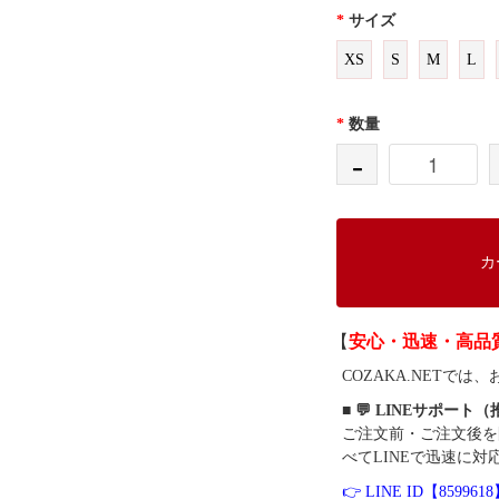
*
サイズ
XS
S
M
L
*
数量
-
カ
【
安心・迅速・高品
COZAKA.NET
■ 💬 LINEサポート
ご注文前・ご注文後を
べてLINEで迅速に対
👉 LINE ID【859961