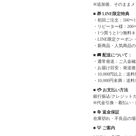
※追加後、そのままメ
■ 🎁 LINE限定特典
・初回ご注文：500〜1
・リピーター様：200〜
・1つ買うと1つ無料
・LINE限定クーポン
・新商品・人気商品の
■ 🚚 配送について：
・通常発送：ご入金確
・お届け目安：発送後7
・10,000円以上：
・10,000円未満：送料1
■ 💳 お支払い方法
銀行振込/クレジットカー
※代金引換・着払い・
■ 🔄 返金保証
在庫切れ・不良品の場
■ 💡 ご案内