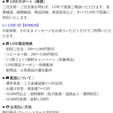
■ 💬 LINEサポート（推奨）
ご注文前・ご注文後を問わず、LINEで直接ご相談いただけます。在
庫確認、納期確認、商品詳細、発送状況など、すべてLINEで迅速に
対応いたします。
👉 LINE ID【8599618】
※追加後、そのままメッセージをお送りいただくだけでご利用いただ
けます。
■ 🎁 LINE限定特典
・初回ご注文：500〜1,000円割引
・リピーター様：200〜1,000円割引
・1つ買うと1つ無料キャンペーン（対象商品）
・LINE限定クーポン・特典配布
・新商品・人気商品の優先案内
■ 🚚 配送について：
・通常発送：ご入金確認後2〜3日以内
・お届け目安：発送後7〜15日
・10,000円以上：送料無料（佐川急便・追跡あり・通関対応）
・10,000円未満：送料1,500円
■ 💳 お支払い方法
銀行振込/クレジットカード/PAYPAL