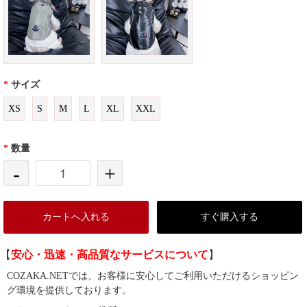
*
サイズ
XS
S
M
L
XL
XXL
*
数量
-
+
カートへ入れる
すぐ購入する
【
安心・迅速・高品質なサービスについて
】
COZAKA.NETでは、お客様に安心してご利用いただけるショッピン
グ環境を提供しております。