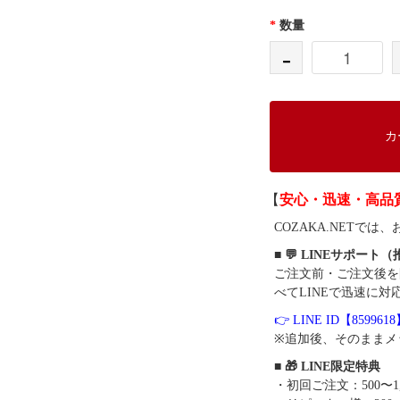
*
数量
-
カ
【
安心・迅速・高品
COZAKA.NET
■ 💬 LINEサポート
ご注文前・ご注文後を
べてLINEで迅速に対
👉 LINE ID【859961
※追加後、そのままメ
■ 🎁 LINE限定特典
・初回ご注文：500〜1