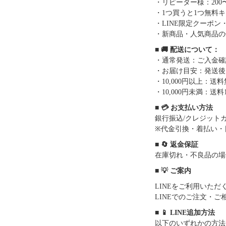
・リピーター様：200〜
・1つ買うと1つ無料
・LINE限定クーポン
・新商品・人気商品の
■ 🚚 配送について：
・通常発送：ご入金確
・お届け目安：発送後7
・10,000円以上：
・10,000円未満：送料1
■ 💳 お支払い方法
銀行振込/クレジットカー
※代金引換・着払い・
■ 🔄 返金保証
在庫切れ・不良品の場
■ 💡 ご案内
LINEをご利用いた
LINEでのご注文・
■ 📱 LINE追加方法
以下のいずれかの方法