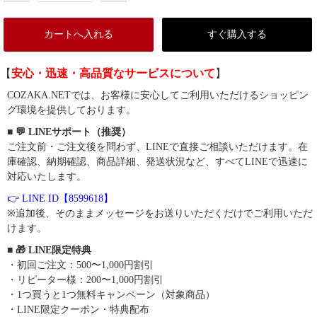
カートへ入れる
すぐ購入する
【
安心・迅速・高品質なサービスについて
】
COZAKA.NETでは、お客様に安心してご利用いただけるショッピン
グ環境を提供しております。
■ 💬 LINEサポート（推奨）
ご注文前・ご注文後を問わず、LINEで直接ご相談いただけます。在
庫確認、納期確認、商品詳細、発送状況など、すべてLINEで迅速に
対応いたします。
👉 LINE ID【8599618】
※追加後、そのままメッセージをお送りいただくだけでご利用いただ
けます。
■ 🎁 LINE限定特典
・初回ご注文：500〜1,000円割引
・リピーター様：200〜1,000円割引
・1つ買うと1つ無料キャンペーン（対象商品）
・LINE限定クーポン・特典配布