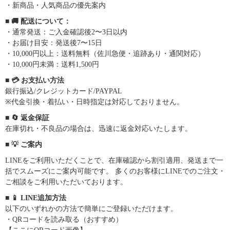
・新商品・人気商品の優先案内
■ 🚚 配送について：
・通常発送：ご入金確認後2〜3日以内
・お届け目安：発送後7〜15日
・10,000円以上：送料無料（佐川急便・追跡あり・通関対応）
・10,000円未満：送料1,500円
■ 💳 お支払い方法
銀行振込/クレジットカード/PAYPAL
※代金引換・着払い・日時指定は対応しておりません。
■ 🔄 返金保証
在庫切れ・不良品の場合は、迅速に返金対応いたします。
■ 💡 ご案内
LINEをご利用いただくことで、在庫確認から割引適用、発送まで一
括でスムーズにご案内可能です。 多くのお客様にLINEでのご注文・
ご相談をご利用いただいております。
■ 📱 LINE追加方法
以下のいずれかの方法で簡単にご登録いただけます。
・QRコードを読み取る（おすすめ）