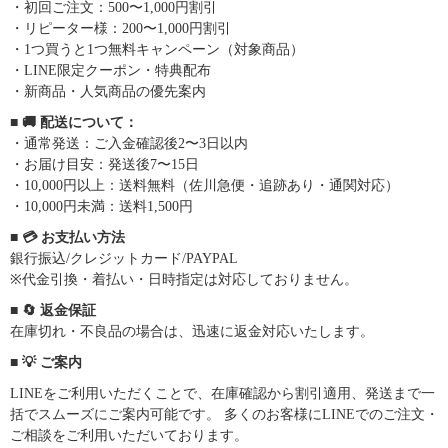
・初回ご注文：500〜1,000円割引
・リピーター様：200〜1,000円割引
・1つ買うと1つ無料キャンペーン（対象商品）
・LINE限定クーポン・特典配布
・新商品・人気商品の優先案内
■ 🚚 配送について：
・通常発送：ご入金確認後2〜3日以内
・お届け目安：発送後7〜15日
・10,000円以上：送料無料（佐川急便・追跡あり・通関対応）
・10,000円未満：送料1,500円
■ 💳 お支払い方法
銀行振込/クレジットカード/PAYPAL
※代金引換・着払い・日時指定は対応しておりません。
■ 🔄 返金保証
在庫切れ・不良品の場合は、迅速に返金対応いたします。
■ 💡 ご案内
LINEをご利用いただくことで、在庫確認から割引適用、発送まで一
括でスムーズにご案内可能です。 多くのお客様にLINEでのご注文・
ご相談をご利用いただいております。