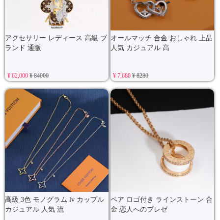
アクセサリー レディース 高級 ブ
オールマッチ 合金 おしゃれ 上品
ランド 通販
人気 カジュアル 高
¥ 62,000
¥ 84000
¥ 7,680
¥ 8280
高級 3色 モノグラム lv カップル
ペア ロゴ付き ラインストーン 合
カジュアル 人気 流
金 恋人へのプレゼ