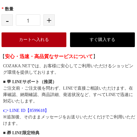
*
数量
-
+
カートへ入れる
すぐ購入する
【
安心・迅速・高品質なサービスについて
】
COZAKA.NETでは、お客様に安心してご利用いただけるショッピン
グ環境を提供しております。
■ 💬 LINEサポート（推奨）
ご注文前・ご注文後を問わず、LINEで直接ご相談いただけます。在
庫確認、納期確認、商品詳細、発送状況など、すべてLINEで迅速に
対応いたします。
👉 LINE ID【8599618】
※追加後、そのままメッセージをお送りいただくだけでご利用いただ
けます。
■ 🎁 LINE限定特典