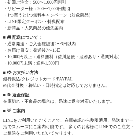
・初回ご注文：500〜1,000円割引
・リピーター様：200〜1,000円割引
・1つ買うと1つ無料キャンペーン（対象商品）
・LINE限定クーポン・特典配布
・新商品・人気商品の優先案内
■ 🚚 配送について：
・通常発送：ご入金確認後2〜3日以内
・お届け目安：発送後7〜15日
・10,000円以上：送料無料（佐川急便・追跡あり・通関対応）
・10,000円未満：送料1,500円
■ 💳 お支払い方法
銀行振込/クレジットカード/PAYPAL
※代金引換・着払い・日時指定は対応しておりません。
■ 🔄 返金保証
在庫切れ・不良品の場合は、迅速に返金対応いたします。
■ 💡 ご案内
LINEをご利用いただくことで、在庫確認から割引適用、発送まで一
括でスムーズにご案内可能です。 多くのお客様にLINEでのご注文・
ご相談をご利用いただいております。