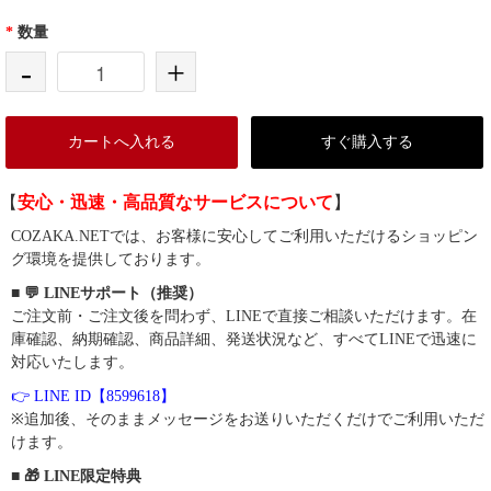
*
数量
-
+
カートへ入れる
すぐ購入する
【
安心・迅速・高品質なサービスについて
】
COZAKA.NETでは、お客様に安心してご利用いただけるショッピン
グ環境を提供しております。
■ 💬 LINEサポート（推奨）
ご注文前・ご注文後を問わず、LINEで直接ご相談いただけます。在
庫確認、納期確認、商品詳細、発送状況など、すべてLINEで迅速に
対応いたします。
👉 LINE ID【8599618】
※追加後、そのままメッセージをお送りいただくだけでご利用いただ
けます。
■ 🎁 LINE限定特典