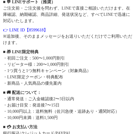
■ 💬 LINEサポート（推奨）
ご注文前・ご注文後を問わず、LINEで直接ご相談いただけます。在
庫確認、納期確認、商品詳細、発送状況など、すべてLINEで迅速に
対応いたします。
👉 LINE ID【8599618】
※追加後、そのままメッセージをお送りいただくだけでご利用いただ
けます。
■ 🎁 LINE限定特典
・初回ご注文：500〜1,000円割引
・リピーター様：200〜1,000円割引
・1つ買うと1つ無料キャンペーン（対象商品）
・LINE限定クーポン・特典配布
・新商品・人気商品の優先案内
■ 🚚 配送について：
・通常発送：ご入金確認後2〜3日以内
・お届け目安：発送後7〜15日
・10,000円以上：送料無料（佐川急便・追跡あり・通関対応）
・10,000円未満：送料1,500円
■ 💳 お支払い方法
銀行振込/クレジットカード/PAYPAL