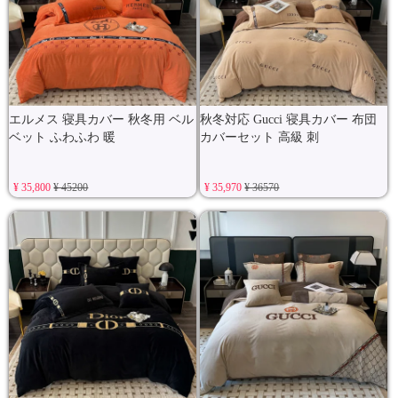
エルメス 寝具カバー 秋冬用 ベル
秋冬対応 Gucci 寝具カバー 布団
ベット ふわふわ 暖
カバーセット 高級 刺
¥ 35,800
¥ 45200
¥ 35,970
¥ 36570