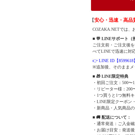
【
安心・迅速・高品
COZAKA.NET
■ 💬 LINEサポート
ご注文前・ご注文後を
べてLINEで迅速に対
👉 LINE ID【859961
※追加後、そのままメ
■ 🎁 LINE限定特典
・初回ご注文：500〜1
・リピーター様：200〜
・1つ買うと1つ無料
・LINE限定クーポン
・新商品・人気商品の
■ 🚚 配送について：
・通常発送：ご入金確
・お届け目安：発送後7