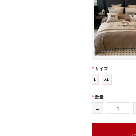
*
サイズ
L
XL
*
数量
-
カ