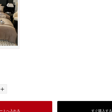
+
ートへ入れる
すぐ購入す