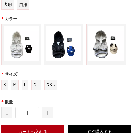
犬用
猫用
*
カラー
*
サイズ
S
M
L
XL
XXL
*
数量
-
+
カートへ入れる
すぐ購入する