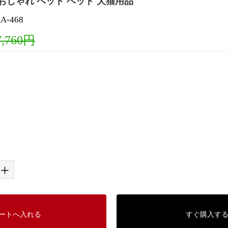
おしゃれ ペット ベッド 犬猫用品
-468
7,760円
+
ートへ入れる
すぐ購入す