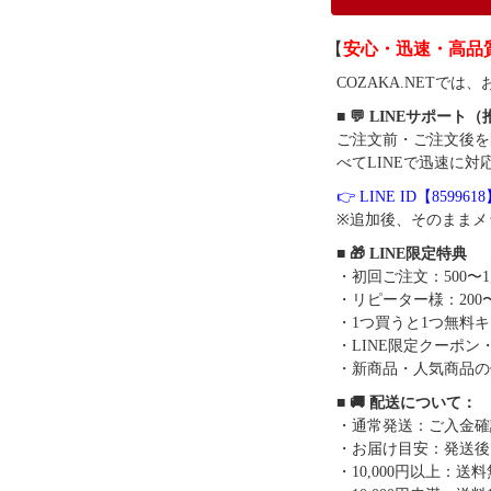
【
安心・迅速・高品
COZAKA.NET
■ 💬 LINEサポート
ご注文前・ご注文後を
べてLINEで迅速に対
👉 LINE ID【859961
※追加後、そのままメ
■ 🎁 LINE限定特典
・初回ご注文：500〜1
・リピーター様：200〜
・1つ買うと1つ無料
・LINE限定クーポン
・新商品・人気商品の
■ 🚚 配送について：
・通常発送：ご入金確
・お届け目安：発送後7
・10,000円以上：