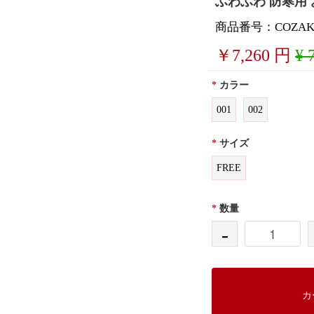
ふわふわ 防寒用 
商品番号：COZAKA
￥
7,260
円
¥ 
*
カラー
001
002
*
サイズ
FREE
*
数量
-
カ