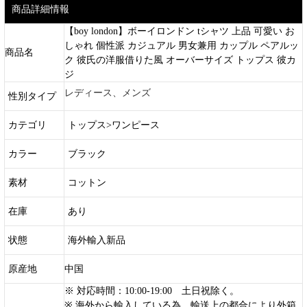
商品詳細情報
【boy london】ボーイロンドン tシャツ 上品 可愛い お
しゃれ 個性派 カジュアル 男女兼用 カップル ペアルッ
商品名
ク 彼氏の洋服借りた風 オーバーサイズ トップス 彼カ
ジ
レディース、メンズ
性別タイプ
カテゴリ
トップス>ワンピース
カラー
ブラック
素材
コットン
在庫
あり
状態
海外輸入新品
原産地
中国
※ 対応時間：10:00-19:00 土日祝除く。
※ 海外から輸入している為、輸送上の都合により外箱