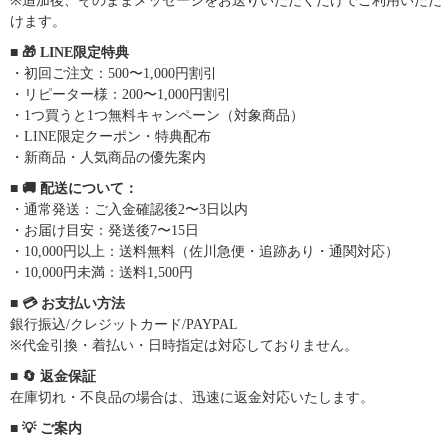
※追加後、そのままメッセージをお送りいただくだけでご利用いただ
けます。
■ 🎁 LINE限定特典
・初回ご注文：500〜1,000円割引
・リピーター様：200〜1,000円割引
・1つ買うと1つ無料キャンペーン（対象商品）
・LINE限定クーポン・特典配布
・新商品・人気商品の優先案内
■ 🚚 配送について：
・通常発送：ご入金確認後2〜3日以内
・お届け目安：発送後7〜15日
・10,000円以上：送料無料（佐川急便・追跡あり・通関対応）
・10,000円未満：送料1,500円
■ 💳 お支払い方法
銀行振込/クレジットカード/PAYPAL
※代金引換・着払い・日時指定は対応しておりません。
■ 🔄 返金保証
在庫切れ・不良品の場合は、迅速に返金対応いたします。
■ 💡 ご案内