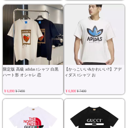
限定版 高級 adidas tシャツ 白黒
【かっこいい&かわいい‼️】アデ
ハート形 オシャレ 恋
ィダス tシャツ お
¥ 6,890
¥ 7490
¥ 6,800
¥ 7400