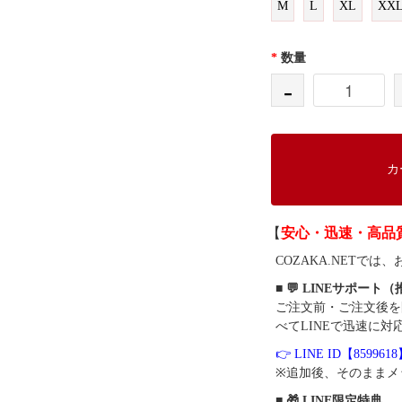
M
L
XL
XX
*
数量
-
カ
【
安心・迅速・高品
COZAKA.NET
■ 💬 LINEサポート
ご注文前・ご注文後を
べてLINEで迅速に対
👉 LINE ID【859961
※追加後、そのままメ
■ 🎁 LINE限定特典