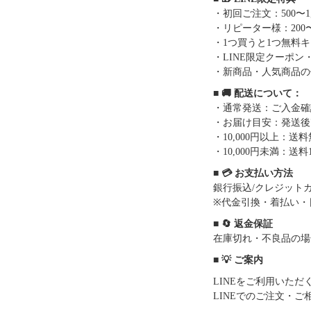
・初回ご注文：500〜1
・リピーター様：200〜
・1つ買うと1つ無料
・LINE限定クーポン
・新商品・人気商品の
■ 🚚 配送について：
・通常発送：ご入金確
・お届け目安：発送後7
・10,000円以上：
・10,000円未満：送料1
■ 💳 お支払い方法
銀行振込/クレジットカー
※代金引換・着払い・
■ 🔄 返金保証
在庫切れ・不良品の場
■ 💡 ご案内
LINEをご利用いた
LINEでのご注文・