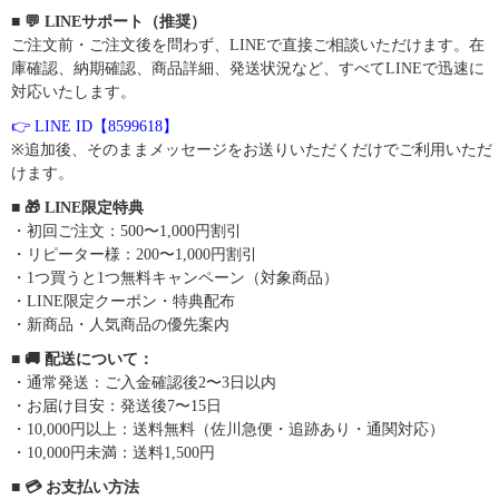
■ 💬 LINEサポート（推奨）
ご注文前・ご注文後を問わず、LINEで直接ご相談いただけます。在
庫確認、納期確認、商品詳細、発送状況など、すべてLINEで迅速に
対応いたします。
👉 LINE ID【8599618】
※追加後、そのままメッセージをお送りいただくだけでご利用いただ
けます。
■ 🎁 LINE限定特典
・初回ご注文：500〜1,000円割引
・リピーター様：200〜1,000円割引
・1つ買うと1つ無料キャンペーン（対象商品）
・LINE限定クーポン・特典配布
・新商品・人気商品の優先案内
■ 🚚 配送について：
・通常発送：ご入金確認後2〜3日以内
・お届け目安：発送後7〜15日
・10,000円以上：送料無料（佐川急便・追跡あり・通関対応）
・10,000円未満：送料1,500円
■ 💳 お支払い方法