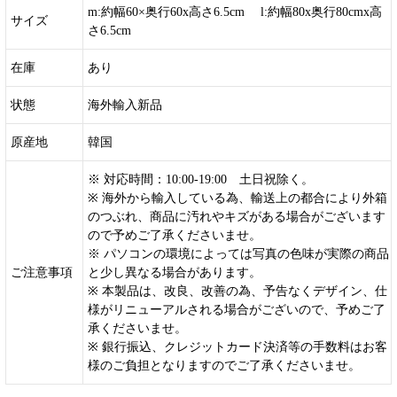
m:約幅60×奥行60x高さ6.5cm l:約幅80x奥行80cmx高
サイズ
さ6.5cm
在庫
あり
状態
海外輸入新品
原産地
韓国
※ 対応時間：10:00-19:00 土日祝除く。
※ 海外から輸入している為、輸送上の都合により外箱
のつぶれ、商品に汚れやキズがある場合がございます
ので予めご了承くださいませ。
※ パソコンの環境によっては写真の色味が実際の商品
ご注意事項
と少し異なる場合があります。
※ 本製品は、改良、改善の為、予告なくデザイン、仕
様がリニューアルされる場合がございので、予めご了
承くださいませ。
※ 銀行振込、クレジットカード決済等の手数料はお客
様のご負担となりますのでご了承くださいませ。