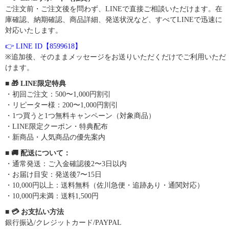
ご注文前・ご注文後を問わず、LINEで直接ご相談いただけます。在
庫確認、納期確認、商品詳細、発送状況など、すべてLINEで迅速に
対応いたします。
👉 LINE ID【8599618】
※追加後、そのままメッセージをお送りいただくだけでご利用いただ
けます。
■ 🎁 LINE限定特典
・初回ご注文：500〜1,000円割引
・リピーター様：200〜1,000円割引
・1つ買うと1つ無料キャンペーン（対象商品）
・LINE限定クーポン・特典配布
・新商品・人気商品の優先案内
■ 🚚 配送について：
・通常発送：ご入金確認後2〜3日以内
・お届け目安：発送後7〜15日
・10,000円以上：送料無料（佐川急便・追跡あり・通関対応）
・10,000円未満：送料1,500円
■ 💳 お支払い方法
銀行振込/クレジットカード/PAYPAL