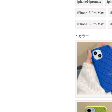
iphone16promax
iph
iPhone15 Pro Max
i
iPhone13 Pro Max
i
*
カラー