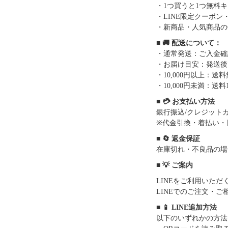
・1つ買うと1つ無料
・LINE限定クーポン
・新商品・人気商品の
■ 🚚 配送について：
・通常発送：ご入金確
・お届け目安：発送後7
・10,000円以上：
・10,000円未満：送料1
■ 💳 お支払い方法
銀行振込/クレジットカー
※代金引換・着払い・
■ 🔄 返金保証
在庫切れ・不良品の場
■ 💡 ご案内
LINEをご利用いた
LINEでのご注文・
■ 📱 LINE追加方法
以下のいずれかの方法