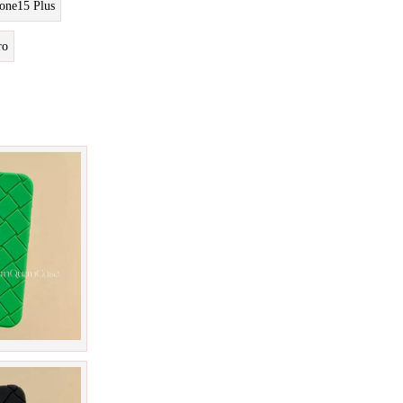
one15 Plus
ro