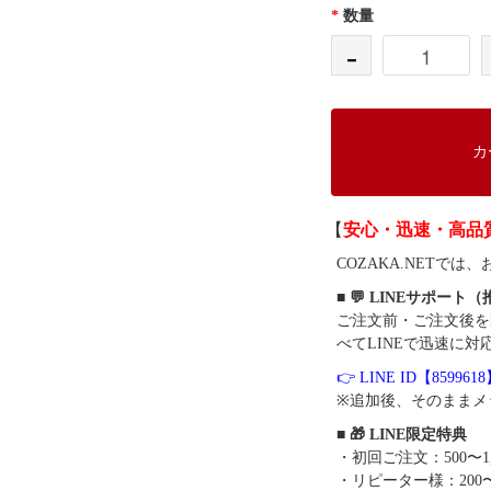
*
数量
-
カ
【
安心・迅速・高品
COZAKA.NET
■ 💬 LINEサポート
ご注文前・ご注文後を
べてLINEで迅速に対
👉 LINE ID【859961
※追加後、そのままメ
■ 🎁 LINE限定特典
・初回ご注文：500〜1
・リピーター様：200〜