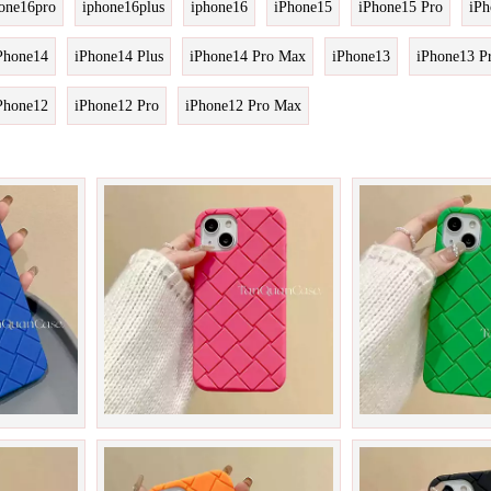
one16pro
iphone16plus
iphone16
iPhone15
iPhone15 Pro
iPh
Phone14
iPhone14 Plus
iPhone14 Pro Max
iPhone13
iPhone13 P
Phone12
iPhone12 Pro
iPhone12 Pro Max