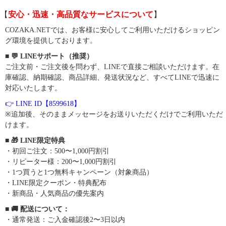
【
安心・迅速・高品質なサービスについて
】
COZAKA.NETでは、お客様に安心してご利用いただけるショッピン
グ環境を提供しております。
■ 💬 LINEサポート（推奨）
ご注文前・ご注文後を問わず、LINEで直接ご相談いただけます。在
庫確認、納期確認、商品詳細、発送状況など、すべてLINEで迅速に
対応いたします。
👉 LINE ID【8599618】
※追加後、そのままメッセージをお送りいただくだけでご利用いただ
けます。
■ 🎁 LINE限定特典
・初回ご注文：500〜1,000円割引
・リピーター様：200〜1,000円割引
・1つ買うと1つ無料キャンペーン（対象商品）
・LINE限定クーポン・特典配布
・新商品・人気商品の優先案内
■ 🚚 配送について：
・通常発送：ご入金確認後2〜3日以内