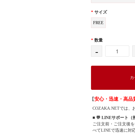
*
サイズ
FREE
*
数量
-
カ
【
安心・迅速・高品
COZAKA.NET
■ 💬 LINEサポート
ご注文前・ご注文後を
べてLINEで迅速に対