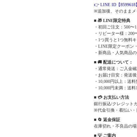
👉 LINE ID【859961
※追加後、そのままメ
■ 🎁 LINE限定特典
・初回ご注文：500〜1
・リピーター様：200〜
・1つ買うと1つ無料
・LINE限定クーポン
・新商品・人気商品の
■ 🚚 配送について：
・通常発送：ご入金確
・お届け目安：発送後7
・10,000円以上：
・10,000円未満：送料1
■ 💳 お支払い方法
銀行振込/クレジットカー
※代金引換・着払い・
■ 🔄 返金保証
在庫切れ・不良品の場
■ 💡 ご案内