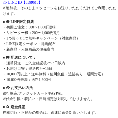
👉 LINE ID【8599618】
※追加後、そのままメッセージをお送りいただくだけでご利用いただ
けます。
■ 🎁 LINE限定特典
・初回ご注文：500〜1,000円割引
・リピーター様：200〜1,000円割引
・1つ買うと1つ無料キャンペーン（対象商品）
・LINE限定クーポン・特典配布
・新商品・人気商品の優先案内
■ 🚚 配送について：
・通常発送：ご入金確認後2〜3日以内
・お届け目安：発送後7〜15日
・10,000円以上：送料無料（佐川急便・追跡あり・通関対応）
・10,000円未満：送料1,500円
■ 💳 お支払い方法
銀行振込/クレジットカード/PAYPAL
※代金引換・着払い・日時指定は対応しておりません。
■ 🔄 返金保証
在庫切れ・不良品の場合は、迅速に返金対応いたします。