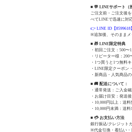
■ 💬 LINEサポート
ご注文前・ご注文後を
べてLINEで迅速に対
👉 LINE ID【859961
※追加後、そのままメ
■ 🎁 LINE限定特典
・初回ご注文：500〜1
・リピーター様：200〜
・1つ買うと1つ無料
・LINE限定クーポン
・新商品・人気商品の
■ 🚚 配送について：
・通常発送：ご入金確
・お届け目安：発送後7
・10,000円以上：
・10,000円未満：送料1
■ 💳 お支払い方法
銀行振込/クレジットカー
※代金引換・着払い・