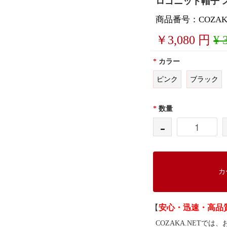
ロゴニット帽子 ス
商品番号：COZAKA
￥
3,080
円
¥ 
*
カラー
ピンク
ブラック
*
数量
-
カ
【
安心・迅速・高品
COZAKA.NET