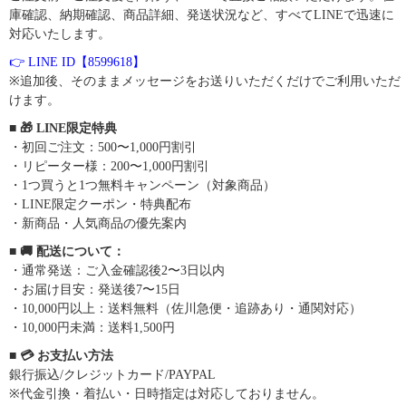
庫確認、納期確認、商品詳細、発送状況など、すべてLINEで迅速に
対応いたします。
👉 LINE ID【8599618】
※追加後、そのままメッセージをお送りいただくだけでご利用いただ
けます。
■ 🎁 LINE限定特典
・初回ご注文：500〜1,000円割引
・リピーター様：200〜1,000円割引
・1つ買うと1つ無料キャンペーン（対象商品）
・LINE限定クーポン・特典配布
・新商品・人気商品の優先案内
■ 🚚 配送について：
・通常発送：ご入金確認後2〜3日以内
・お届け目安：発送後7〜15日
・10,000円以上：送料無料（佐川急便・追跡あり・通関対応）
・10,000円未満：送料1,500円
■ 💳 お支払い方法
銀行振込/クレジットカード/PAYPAL
※代金引換・着払い・日時指定は対応しておりません。