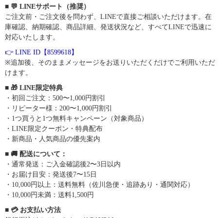
■ 💬 LINEサポート（推奨）
ご注文前・ご注文後を問わず、LINEで直接ご相談いただけます。在
庫確認、納期確認、商品詳細、発送状況など、すべてLINEで迅速に
対応いたします。
👉 LINE ID【8599618】
※追加後、そのままメッセージをお送りいただくだけでご利用いただ
けます。
■ 🎁 LINE限定特典
・初回ご注文：500〜1,000円割引
・リピーター様：200〜1,000円割引
・1つ買うと1つ無料キャンペーン（対象商品）
・LINE限定クーポン・特典配布
・新商品・人気商品の優先案内
■ 🚚 配送について：
・通常発送：ご入金確認後2〜3日以内
・お届け目安：発送後7〜15日
・10,000円以上：送料無料（佐川急便・追跡あり・通関対応）
・10,000円未満：送料1,500円
■ 💳 お支払い方法