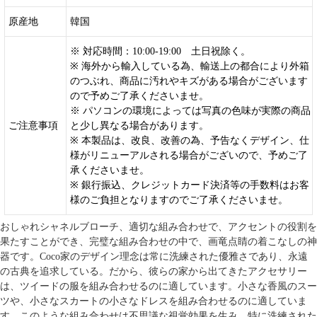
原産地
韓国
※ 対応時間：10:00-19:00 土日祝除く。
※ 海外から輸入している為、輸送上の都合により外箱
のつぶれ、商品に汚れやキズがある場合がございます
ので予めご了承くださいませ。
※ パソコンの環境によっては写真の色味が実際の商品
ご注意事項
と少し異なる場合があります。
※ 本製品は、改良、改善の為、予告なくデザイン、仕
様がリニューアルされる場合がございので、予めご了
承くださいませ。
※ 銀行振込、クレジットカード決済等の手数料はお客
様のご負担となりますのでご了承くださいませ。
おしゃれ
シャネルブローチ
、適切な組み合わせで、アクセントの役割を
果たすことができ、完璧な組み合わせの中で、画竜点睛の着こなしの神
器です。Coco家のデザイン理念は常に洗練された優雅さであり、永遠
の古典を追求している。だから、彼らの家から出てきたアクセサリー
は、ツイードの服を組み合わせるのに適しています。小さな香風のスー
ツや、小さなスカートの小さなドレスを組み合わせるのに適していま
す。このような組み合わせは不思議な視覚効果を生み、特に洗練された