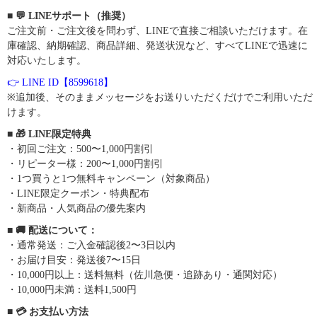
■ 💬 LINEサポート（推奨）
ご注文前・ご注文後を問わず、LINEで直接ご相談いただけます。在
庫確認、納期確認、商品詳細、発送状況など、すべてLINEで迅速に
対応いたします。
👉 LINE ID【8599618】
※追加後、そのままメッセージをお送りいただくだけでご利用いただ
けます。
■ 🎁 LINE限定特典
・初回ご注文：500〜1,000円割引
・リピーター様：200〜1,000円割引
・1つ買うと1つ無料キャンペーン（対象商品）
・LINE限定クーポン・特典配布
・新商品・人気商品の優先案内
■ 🚚 配送について：
・通常発送：ご入金確認後2〜3日以内
・お届け目安：発送後7〜15日
・10,000円以上：送料無料（佐川急便・追跡あり・通関対応）
・10,000円未満：送料1,500円
■ 💳 お支払い方法