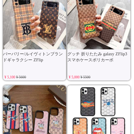
バーバリー/ルイヴィトンブラン
グッチ 折りたたみ galaxy ZFlip3
ドギャラクシー ZFlip
スマホケースポリカーボ
¥ 5,100
¥ 5600
¥ 5,000
¥ 5500