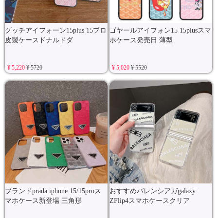
グッチアイフォーン15plus 15プロ
ゴヤールアイフォン15 15plusスマ
皮製ケースドナルドダ
ホケース発売日 薄型
¥ 5,220
¥ 5720
¥ 5,020
¥ 5520
ブランドprada iphone 15/15proス
おすすめバレンシアガgalaxy
マホケース新登場 三角形
ZFlip4スマホケースクリア