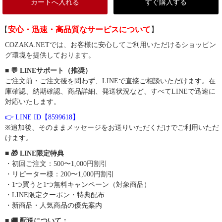
カートへ入れる
すぐ購入する
【
安心・迅速・高品質なサービスについて
】
COZAKA.NETでは、お客様に安心してご利用いただけるショッピン
グ環境を提供しております。
■ 💬 LINEサポート（推奨）
ご注文前・ご注文後を問わず、LINEで直接ご相談いただけます。在
庫確認、納期確認、商品詳細、発送状況など、すべてLINEで迅速に
対応いたします。
👉 LINE ID【8599618】
※追加後、そのままメッセージをお送りいただくだけでご利用いただ
けます。
■ 🎁 LINE限定特典
・初回ご注文：500〜1,000円割引
・リピーター様：200〜1,000円割引
・1つ買うと1つ無料キャンペーン（対象商品）
・LINE限定クーポン・特典配布
・新商品・人気商品の優先案内
■ 🚚 配送について：