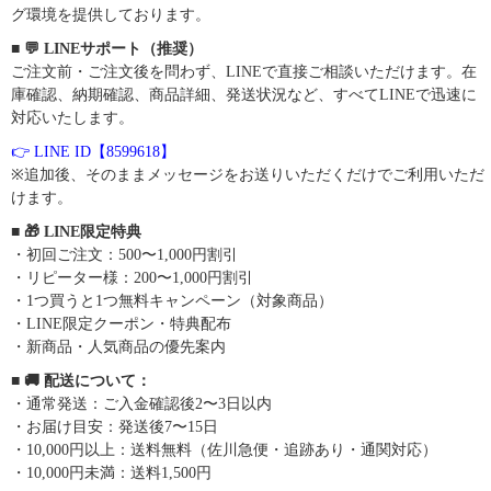
グ環境を提供しております。
■ 💬 LINEサポート（推奨）
ご注文前・ご注文後を問わず、LINEで直接ご相談いただけます。在
庫確認、納期確認、商品詳細、発送状況など、すべてLINEで迅速に
対応いたします。
👉 LINE ID【8599618】
※追加後、そのままメッセージをお送りいただくだけでご利用いただ
けます。
■ 🎁 LINE限定特典
・初回ご注文：500〜1,000円割引
・リピーター様：200〜1,000円割引
・1つ買うと1つ無料キャンペーン（対象商品）
・LINE限定クーポン・特典配布
・新商品・人気商品の優先案内
■ 🚚 配送について：
・通常発送：ご入金確認後2〜3日以内
・お届け目安：発送後7〜15日
・10,000円以上：送料無料（佐川急便・追跡あり・通関対応）
・10,000円未満：送料1,500円