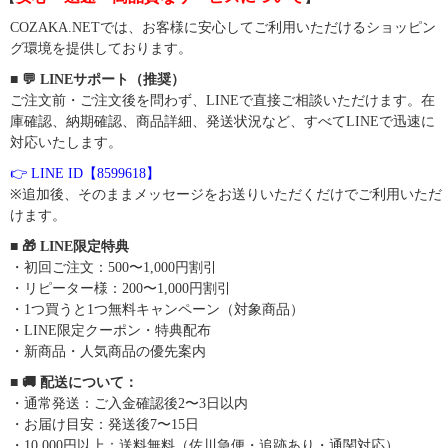
COZAKA.NETでは、お客様に安心してご利用いただけるショッピン
グ環境を提供しております。
■ 💬 LINEサポート（推奨）
ご注文前・ご注文後を問わず、LINEで直接ご相談いただけます。在
庫確認、納期確認、商品詳細、発送状況など、すべてLINEで迅速に
対応いたします。
👉 LINE ID【8599618】
※追加後、そのままメッセージをお送りいただくだけでご利用いただ
けます。
■ 🎁 LINE限定特典
・初回ご注文：500〜1,000円割引
・リピーター様：200〜1,000円割引
・1つ買うと1つ無料キャンペーン（対象商品）
・LINE限定クーポン・特典配布
・新商品・人気商品の優先案内
■ 🚚 配送について：
・通常発送：ご入金確認後2〜3日以内
・お届け目安：発送後7〜15日
・10,000円以上：送料無料（佐川急便・追跡あり・通関対応）