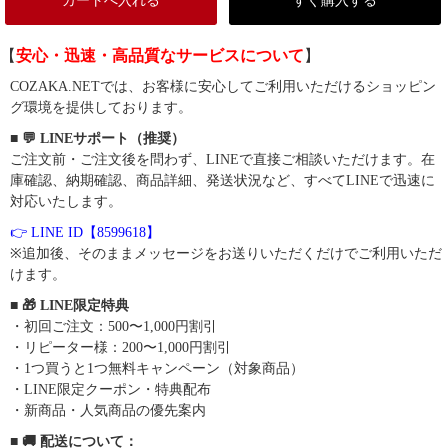
カートへ入れる
すぐ購入する
【
安心・迅速・高品質なサービスについて
】
COZAKA.NETでは、お客様に安心してご利用いただけるショッピン
グ環境を提供しております。
■ 💬 LINEサポート（推奨）
ご注文前・ご注文後を問わず、LINEで直接ご相談いただけます。在
庫確認、納期確認、商品詳細、発送状況など、すべてLINEで迅速に
対応いたします。
👉 LINE ID【8599618】
※追加後、そのままメッセージをお送りいただくだけでご利用いただ
けます。
■ 🎁 LINE限定特典
・初回ご注文：500〜1,000円割引
・リピーター様：200〜1,000円割引
・1つ買うと1つ無料キャンペーン（対象商品）
・LINE限定クーポン・特典配布
・新商品・人気商品の優先案内
■ 🚚 配送について：