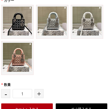
*
カラー
*
数量
-
+