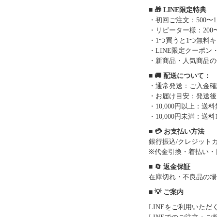
■ 🎁 LINE限定特典
・初回ご注文：500〜1
・リピーター様：200〜
・1つ買うと1つ無料
・LINE限定クーポン
・新商品・人気商品の
■ 🚚 配送について：
・通常発送：ご入金確
・お届け目安：発送後7
・10,000円以上：
・10,000円未満：送料1
■ 💳 お支払い方法
銀行振込/クレジットカー
※代金引換・着払い・
■ 🔄 返金保証
在庫切れ・不良品の場
■ 💡 ご案内
LINEをご利用いた