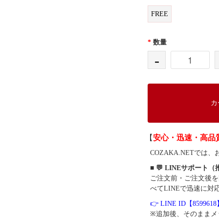
FREE
*
数量
-
カ
【
安心・迅速・高品
COZAKA.NET
■ 💬 LINEサポート
ご注文前・ご注文後を
べてLINEで迅速に対
👉 LINE ID【859961
※追加後、そのままメ