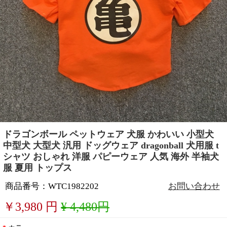
ドラゴンボール ペットウェア 犬服 かわいい 小型犬
中型犬 大型犬 汎用 ドッグウェア dragonball 犬用服 t
シャツ おしゃれ 洋服 パピーウェア 人気 海外 半袖犬
服 夏用 トップス
商品番号：WTC1982202
お問い合わせ
￥
3,980
円
¥ 4,480円