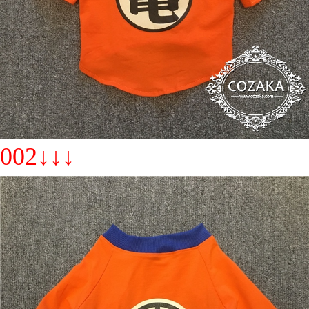
002↓↓↓