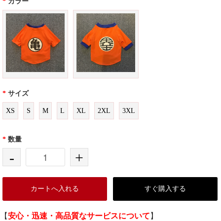
*
カラー
*
サイズ
XS
S
M
L
XL
2XL
3XL
*
数量
-
+
カートへ入れる
すぐ購入する
【
安心・迅速・高品質なサービスについて
】