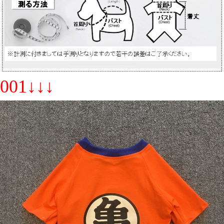
001↓↓↓