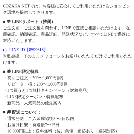
COZAKA.NETでは、お客様に安心してご利用いただけるショッピン
グ環境を提供しております。
■ 💬 LINEサポート（推奨）
ご注文前・ご注文後を問わず、LINEで直接ご相談いただけます。在
庫確認、納期確認、商品詳細、発送状況など、すべてLINEで迅速に
対応いたします。
👉 LINE ID【8599618】
※追加後、そのままメッセージをお送りいただくだけでご利用いただ
けます。
■ 🎁 LINE限定特典
・初回ご注文：500〜1,000円割引
・リピーター様：200〜1,000円割引
・1つ買うと1つ無料キャンペーン（対象商品）
・LINE限定クーポン・特典配布
・新商品・人気商品の優先案内
■ 🚚 配送について：
・通常発送：ご入金確認後2〜3日以内
・お届け目安：発送後7〜15日
・10,000円以上：送料無料（佐川急便・追跡あり・通関対応）