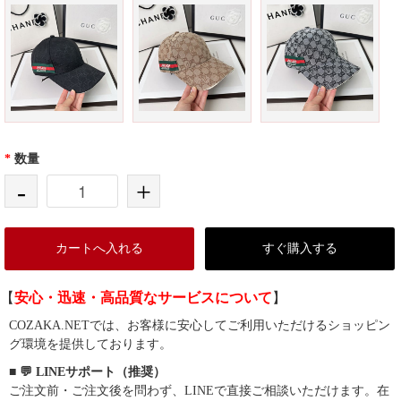
*
数量
-
+
カートへ入れる
すぐ購入する
【
安心・迅速・高品質なサービスについて
】
COZAKA.NETでは、お客様に安心してご利用いただけるショッピン
グ環境を提供しております。
■ 💬 LINEサポート（推奨）
ご注文前・ご注文後を問わず、LINEで直接ご相談いただけます。在