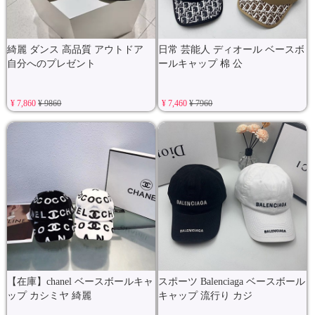
綺麗 ダンス 高品質 アウトドア
日常 芸能人 ディオール ベースボ
自分へのプレゼント
ールキャップ 棉 公
¥ 7,860
¥ 9860
¥ 7,460
¥ 7960
【在庫】chanel ベースボールキャ
スポーツ Balenciaga ベースボール
ップ カシミヤ 綺麗
キャップ 流行り カジ