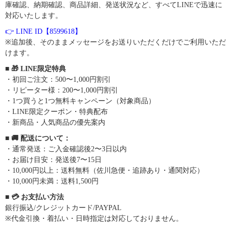
庫確認、納期確認、商品詳細、発送状況など、すべてLINEで迅速に
対応いたします。
👉 LINE ID【8599618】
※追加後、そのままメッセージをお送りいただくだけでご利用いただ
けます。
■ 🎁 LINE限定特典
・初回ご注文：500〜1,000円割引
・リピーター様：200〜1,000円割引
・1つ買うと1つ無料キャンペーン（対象商品）
・LINE限定クーポン・特典配布
・新商品・人気商品の優先案内
■ 🚚 配送について：
・通常発送：ご入金確認後2〜3日以内
・お届け目安：発送後7〜15日
・10,000円以上：送料無料（佐川急便・追跡あり・通関対応）
・10,000円未満：送料1,500円
■ 💳 お支払い方法
銀行振込/クレジットカード/PAYPAL
※代金引換・着払い・日時指定は対応しておりません。