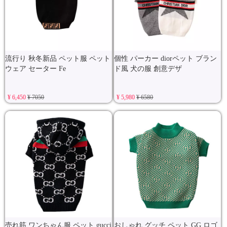
流行り 秋冬新品 ペット服 ペット
個性 パーカー diorペット ブラン
ウェア セーター Fe
ド風 犬の服 創意デザ
¥ 6,450
¥ 7050
¥ 5,980
¥ 6580
売れ筋 ワンちゃん服 ペット gucci
おしゃれ グッチ ペット GG ロゴ