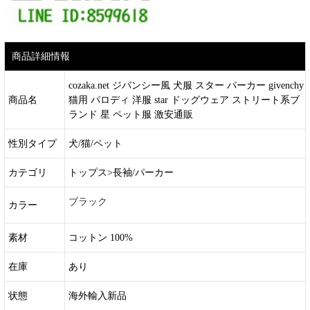
商品詳細情報
cozaka.net ジバンシー風 犬服 スター パーカー givenchy
商品名
猫用 パロディ 洋服 star ドッグウェア ストリート系ブ
ランド 星 ペット服 激安通販
性別タイプ
犬/猫/ペット
カテゴリ
トップス>長袖/パーカー
ブラック
カラー
素材
コットン 100%
在庫
あり
状態
海外輸入新品