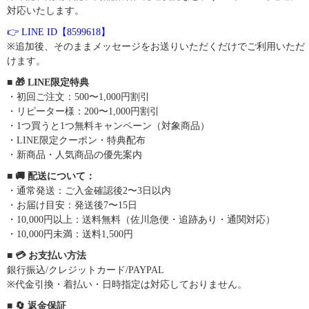
対応いたします。
👉 LINE ID【8599618】
※追加後、そのままメッセージをお送りいただくだけでご利用いただ
けます。
■ 🎁 LINE限定特典
・初回ご注文：500〜1,000円割引
・リピーター様：200〜1,000円割引
・1つ買うと1つ無料キャンペーン（対象商品）
・LINE限定クーポン・特典配布
・新商品・人気商品の優先案内
■ 🚚 配送について：
・通常発送：ご入金確認後2〜3日以内
・お届け目安：発送後7〜15日
・10,000円以上：送料無料（佐川急便・追跡あり・通関対応）
・10,000円未満：送料1,500円
■ 💳 お支払い方法
銀行振込/クレジットカード/PAYPAL
※代金引換・着払い・日時指定は対応しておりません。
■ 🔄 返金保証