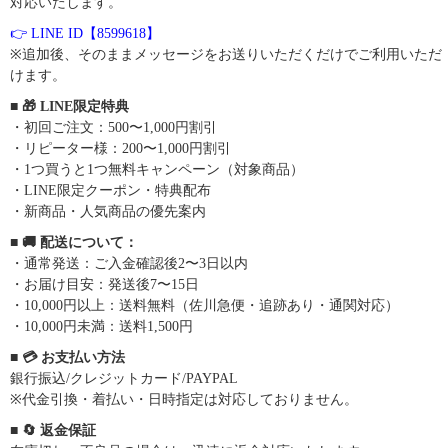
対応いたします。
👉 LINE ID【8599618】
※追加後、そのままメッセージをお送りいただくだけでご利用いただ
けます。
■ 🎁 LINE限定特典
・初回ご注文：500〜1,000円割引
・リピーター様：200〜1,000円割引
・1つ買うと1つ無料キャンペーン（対象商品）
・LINE限定クーポン・特典配布
・新商品・人気商品の優先案内
■ 🚚 配送について：
・通常発送：ご入金確認後2〜3日以内
・お届け目安：発送後7〜15日
・10,000円以上：送料無料（佐川急便・追跡あり・通関対応）
・10,000円未満：送料1,500円
■ 💳 お支払い方法
銀行振込/クレジットカード/PAYPAL
※代金引換・着払い・日時指定は対応しておりません。
■ 🔄 返金保証