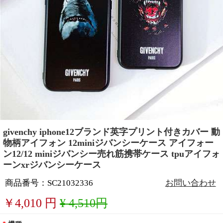
givenchy iphone12ブランド英字プリント付きカバー 動
物柄アイフォン 12miniジバンシーケース アイフォー
ン12/12 miniジバンシー売れ筋携帯ケース tpuアイフォ
ーンxrジバンシーケース
商品番号：SC21032336
お問い合わせ
￥
4,010
円
¥ 4,510円