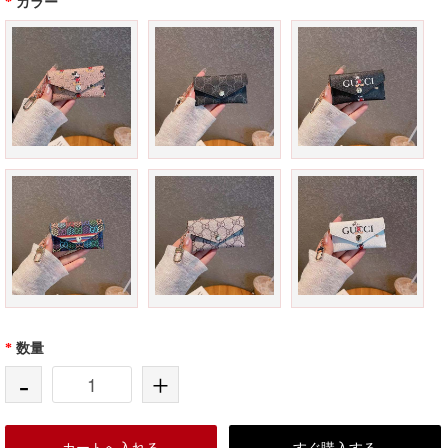
*
カラー
*
数量
-
+