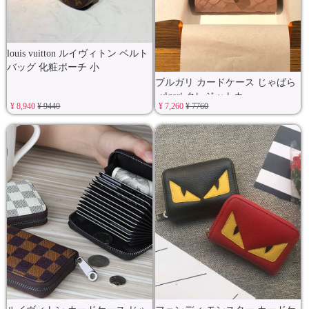
louis vuitton ルイヴィトン ベルト
バッグ 化粧ポーチ 小
ブルガリ カードケース じゃばら
bvlgari クレジットカ
¥ 8,940
¥ 9440
¥ 7,260
¥ 7760