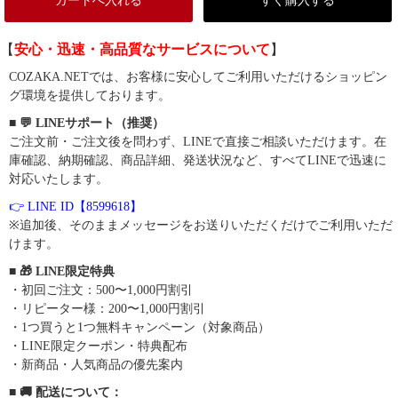
カートへ入れる
すぐ購入する
【
安心・迅速・高品質なサービスについて
】
COZAKA.NETでは、お客様に安心してご利用いただけるショッピン
グ環境を提供しております。
■ 💬 LINEサポート（推奨）
ご注文前・ご注文後を問わず、LINEで直接ご相談いただけます。在
庫確認、納期確認、商品詳細、発送状況など、すべてLINEで迅速に
対応いたします。
👉 LINE ID【8599618】
※追加後、そのままメッセージをお送りいただくだけでご利用いただ
けます。
■ 🎁 LINE限定特典
・初回ご注文：500〜1,000円割引
・リピーター様：200〜1,000円割引
・1つ買うと1つ無料キャンペーン（対象商品）
・LINE限定クーポン・特典配布
・新商品・人気商品の優先案内
■ 🚚 配送について：