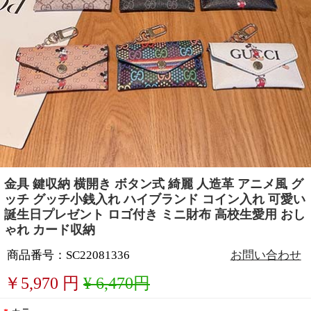
金具 鍵収納 横開き ボタン式 綺麗 人造革 アニメ風 グ
ッチ グッチ小銭入れ ハイブランド コイン入れ 可愛い
誕生日プレゼント ロゴ付き ミニ財布 高校生愛用 おし
ゃれ カード収納
商品番号：SC22081336
お問い合わせ
￥
5,970
円
¥ 6,470円