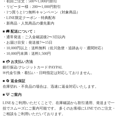
・初回ご注文：500〜1,000円割引
・リピーター様：200〜1,000円割引
・1つ買うと1つ無料キャンペーン（対象商品）
・LINE限定クーポン・特典配布
・新商品・人気商品の優先案内
■ 🚚 配送について：
・通常発送：ご入金確認後2〜3日以内
・お届け目安：発送後7〜15日
・10,000円以上：送料無料（佐川急便・追跡あり・通関対応）
・10,000円未満：送料1,500円
■ 💳 お支払い方法
銀行振込/クレジットカード/PAYPAL
※代金引換・着払い・日時指定は対応しておりません。
■ 🔄 返金保証
在庫切れ・不良品の場合は、迅速に返金対応いたします。
■ 💡 ご案内
LINEをご利用いただくことで、在庫確認から割引適用、発送まで一
括でスムーズにご案内可能です。 多くのお客様にLINEでのご注文・
ご相談をご利用いただいております。