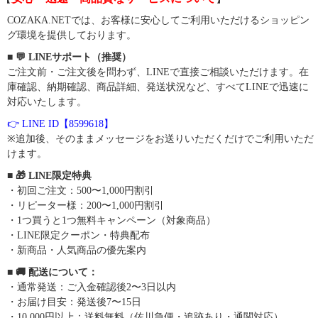
COZAKA.NETでは、お客様に安心してご利用いただけるショッピン
グ環境を提供しております。
■ 💬 LINEサポート（推奨）
ご注文前・ご注文後を問わず、LINEで直接ご相談いただけます。在
庫確認、納期確認、商品詳細、発送状況など、すべてLINEで迅速に
対応いたします。
👉 LINE ID【8599618】
※追加後、そのままメッセージをお送りいただくだけでご利用いただ
けます。
■ 🎁 LINE限定特典
・初回ご注文：500〜1,000円割引
・リピーター様：200〜1,000円割引
・1つ買うと1つ無料キャンペーン（対象商品）
・LINE限定クーポン・特典配布
・新商品・人気商品の優先案内
■ 🚚 配送について：
・通常発送：ご入金確認後2〜3日以内
・お届け目安：発送後7〜15日
・10,000円以上：送料無料（佐川急便・追跡あり・通関対応）