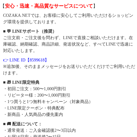
【
安心・迅速・高品質なサービスについて
】
COZAKA.NETでは、お客様に安心してご利用いただけるショッピン
グ環境を提供しております。
■ 💬 LINEサポート（推奨）
ご注文前・ご注文後を問わず、LINEで直接ご相談いただけます。在
庫確認、納期確認、商品詳細、発送状況など、すべてLINEで迅速に
対応いたします。
👉 LINE ID【8599618】
※追加後、そのままメッセージをお送りいただくだけでご利用いただ
けます。
■ 🎁 LINE限定特典
・初回ご注文：500〜1,000円割引
・リピーター様：200〜1,000円割引
・1つ買うと1つ無料キャンペーン（対象商品）
・LINE限定クーポン・特典配布
・新商品・人気商品の優先案内
■ 🚚 配送について：
・通常発送：ご入金確認後2〜3日以内
・お届け目安：発送後7〜15日