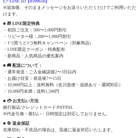
👉 LINE ID【8599618】
※追加後、そのままメッセージをお送りいただくだけでご利用いただ
けます。
■ 🎁 LINE限定特典
・初回ご注文：500〜1,000円割引
・リピーター様：200〜1,000円割引
・1つ買うと1つ無料キャンペーン（対象商品）
・LINE限定クーポン・特典配布
・新商品・人気商品の優先案内
■ 🚚 配送について：
・通常発送：ご入金確認後2〜3日以内
・お届け目安：発送後7〜15日
・10,000円以上：送料無料（佐川急便・追跡あり・通関対応）
・10,000円未満：送料1,500円
■ 💳 お支払い方法
銀行振込/クレジットカード/PAYPAL
※代金引換・着払い・日時指定は対応しておりません。
■ 🔄 返金保証
在庫切れ・不良品の場合は、迅速に返金対応いたします。