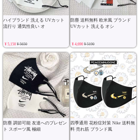
ハイブランド 洗える UVカット
防塵 送料無料 欧米風 ブランド
流行り 通気性良い オ
UVカット 洗える オシ
¥ 5,150
¥ 5650
¥ 4,690
¥ 5190
防塵 調節可能 友達へのプレゼン
四季通用 花粉症対策 Nike 送料無
ト スポーツ風 極細
料 売れ筋 ブランド風