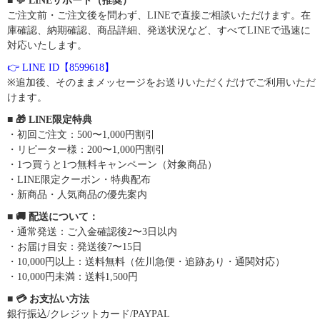
■ 💬 LINEサポート（推奨）
ご注文前・ご注文後を問わず、LINEで直接ご相談いただけます。在
庫確認、納期確認、商品詳細、発送状況など、すべてLINEで迅速に
対応いたします。
👉 LINE ID【8599618】
※追加後、そのままメッセージをお送りいただくだけでご利用いただ
けます。
■ 🎁 LINE限定特典
・初回ご注文：500〜1,000円割引
・リピーター様：200〜1,000円割引
・1つ買うと1つ無料キャンペーン（対象商品）
・LINE限定クーポン・特典配布
・新商品・人気商品の優先案内
■ 🚚 配送について：
・通常発送：ご入金確認後2〜3日以内
・お届け目安：発送後7〜15日
・10,000円以上：送料無料（佐川急便・追跡あり・通関対応）
・10,000円未満：送料1,500円
■ 💳 お支払い方法
銀行振込/クレジットカード/PAYPAL