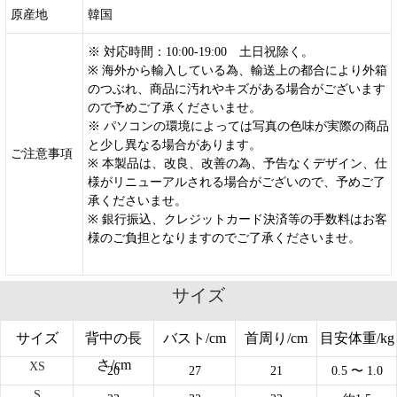
原産地
韓国
※ 対応時間：10:00-19:00 土日祝除く。
※ 海外から輸入している為、輸送上の都合により外箱
のつぶれ、商品に汚れやキズがある場合がございます
ので予めご了承くださいませ。
※ パソコンの環境によっては写真の色味が実際の商品
と少し異なる場合があります。
ご注意事項
※ 本製品は、改良、改善の為、予告なくデザイン、仕
様がリニューアルされる場合がございので、予めご了
承くださいませ。
※ 銀行振込、クレジットカード決済等の手数料はお客
様のご負担となりますのでご了承くださいませ。
サイズ
サイズ
背中の長
バスト/cm
首周り/cm
目安体重/kg
さ/cm
XS
20
27
21
0.5
〜 1.0
S