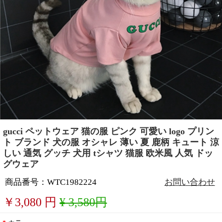
gucci ペットウェア 猫の服 ピンク 可愛い logo プリン
ト ブランド 犬の服 オシャレ 薄い 夏 鹿柄 キュート 涼
しい 通気 グッチ 犬用 tシャツ 猫服 欧米風 人気 ドッ
グウェア
商品番号：WTC1982224
お問い合わせ
￥
3,080
円
¥ 3,580円