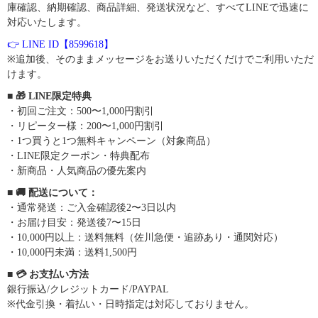
庫確認、納期確認、商品詳細、発送状況など、すべてLINEで迅速に
対応いたします。
👉 LINE ID【8599618】
※追加後、そのままメッセージをお送りいただくだけでご利用いただ
けます。
■ 🎁 LINE限定特典
・初回ご注文：500〜1,000円割引
・リピーター様：200〜1,000円割引
・1つ買うと1つ無料キャンペーン（対象商品）
・LINE限定クーポン・特典配布
・新商品・人気商品の優先案内
■ 🚚 配送について：
・通常発送：ご入金確認後2〜3日以内
・お届け目安：発送後7〜15日
・10,000円以上：送料無料（佐川急便・追跡あり・通関対応）
・10,000円未満：送料1,500円
■ 💳 お支払い方法
銀行振込/クレジットカード/PAYPAL
※代金引換・着払い・日時指定は対応しておりません。