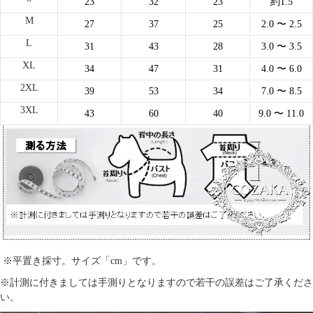
23
32
23
約1.5
M
27
37
25
2.0
〜 2.5
L
31
43
28
3.0
〜 3.5
XL
34
47
31
4.0
〜 6.0
2XL
39
53
34
7.0
〜 8.5
3XL
43
60
40
9.0
〜 11.0
※平置き採寸。サイズ「cm」です。
※計測に付きましては手測りとなりますので若干の誤差はご了承くださ
い。